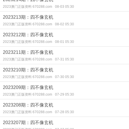
2023澳门正版资料 670288.com
08-03 05:30
2023213期：四不像玄机
2023澳门正版资料 670288.com
08-02 05:30
2023212期：四不像玄机
2023澳门正版资料 670288.com
08-01 05:30
2023211期：四不像玄机
2023澳门正版资料 670288.com
07-31 05:30
2023210期：四不像玄机
2023澳门正版资料 670288.com
07-30 05:30
2023209期：四不像玄机
2023澳门正版资料 670288.com
07-29 05:30
2023208期：四不像玄机
2023澳门正版资料 670288.com
07-28 05:30
2023207期：四不像玄机