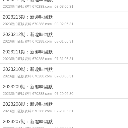
2023澳门正版资料 670288.com
08-03 05:31
2023213期：新趣味幽默
2023澳门正版资料 670288.com
08-02 05:31
2023212期：新趣味幽默
2023澳门正版资料 670288.com
08-01 05:31
2023211期：新趣味幽默
2023澳门正版资料 670288.com
07-31 05:31
2023210期：新趣味幽默
2023澳门正版资料 670288.com
07-30 05:31
2023209期：新趣味幽默
2023澳门正版资料 670288.com
07-29 05:30
2023208期：新趣味幽默
2023澳门正版资料 670288.com
07-28 05:31
2023207期：新趣味幽默