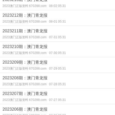
2023澳门正版资料 670288.com
08-02 05:31
2023212期：澳门青龙报
2023澳门正版资料 670288.com
08-01 05:31
2023211期：澳门青龙报
2023澳门正版资料 670288.com
07-31 05:31
2023210期：澳门青龙报
2023澳门正版资料 670288.com
07-30 05:31
2023209期：澳门青龙报
2023澳门正版资料 670288.com
07-29 05:31
2023208期：澳门青龙报
2023澳门正版资料 670288.com
07-28 05:31
2023207期：澳门青龙报
2023澳门正版资料 670288.com
07-27 05:31
2023206期：澳门青龙报