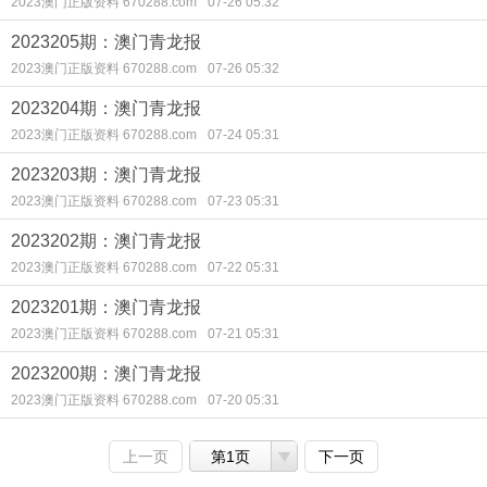
2023澳门正版资料 670288.com
07-26 05:32
2023205期：澳门青龙报
2023澳门正版资料 670288.com
07-26 05:32
2023204期：澳门青龙报
2023澳门正版资料 670288.com
07-24 05:31
2023203期：澳门青龙报
2023澳门正版资料 670288.com
07-23 05:31
2023202期：澳门青龙报
2023澳门正版资料 670288.com
07-22 05:31
2023201期：澳门青龙报
2023澳门正版资料 670288.com
07-21 05:31
2023200期：澳门青龙报
2023澳门正版资料 670288.com
07-20 05:31
上一页
第1页
下一页