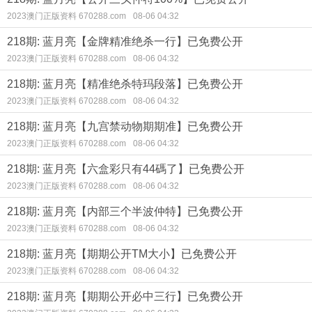
2023澳门正版资料 670288.com
08-06 04:32
218期: 蓝月亮【金牌精准绝杀一行】已免费公开
2023澳门正版资料 670288.com
08-06 04:32
218期: 蓝月亮【精准绝杀特玛段落】已免费公开
2023澳门正版资料 670288.com
08-06 04:32
218期: 蓝月亮【九宫禁动物期期准】已免费公开
2023澳门正版资料 670288.com
08-06 04:32
218期: 蓝月亮【六盒彩只有44碼了】已免费公开
2023澳门正版资料 670288.com
08-06 04:32
218期: 蓝月亮【内部三个半波仲特】已免费公开
2023澳门正版资料 670288.com
08-06 04:32
218期: 蓝月亮【期期公开TM大小】已免费公开
2023澳门正版资料 670288.com
08-06 04:32
218期: 蓝月亮【期期公开必中三行】已免费公开