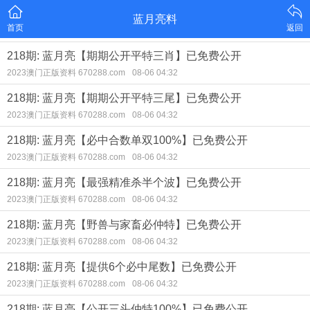
蓝月亮料
首页
返回
218期: 蓝月亮【期期公开平特三肖】已免费公开
2023澳门正版资料 670288.com
08-06 04:32
218期: 蓝月亮【期期公开平特三尾】已免费公开
2023澳门正版资料 670288.com
08-06 04:32
218期: 蓝月亮【必中合数单双100%】已免费公开
2023澳门正版资料 670288.com
08-06 04:32
218期: 蓝月亮【最强精准杀半个波】已免费公开
2023澳门正版资料 670288.com
08-06 04:32
218期: 蓝月亮【野兽与家畜必仲特】已免费公开
2023澳门正版资料 670288.com
08-06 04:32
218期: 蓝月亮【提供6个必中尾数】已免费公开
2023澳门正版资料 670288.com
08-06 04:32
218期: 蓝月亮【公开三头仲特100%】已免费公开