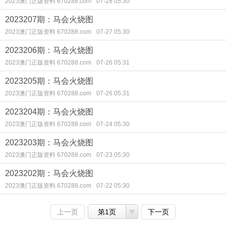
2023澳门正版资料 670288.com
07-28 05:30
2023207期：马会火烧图
2023澳门正版资料 670288.com
07-27 05:30
2023206期：马会火烧图
2023澳门正版资料 670288.com
07-26 05:31
2023205期：马会火烧图
2023澳门正版资料 670288.com
07-26 05:31
2023204期：马会火烧图
2023澳门正版资料 670288.com
07-24 05:30
2023203期：马会火烧图
2023澳门正版资料 670288.com
07-23 05:30
2023202期：马会火烧图
2023澳门正版资料 670288.com
07-22 05:30
上一页
第1页
下一页